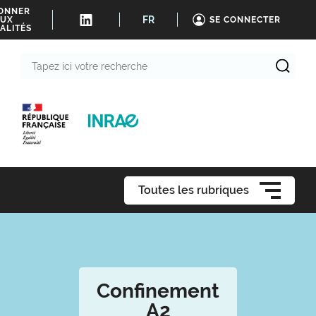
BONNER
FR
UX
SE CONNECTER
ALITÉS
Tapez
ici
votre
recherche
Toutes les rubriques
Confinement
A2