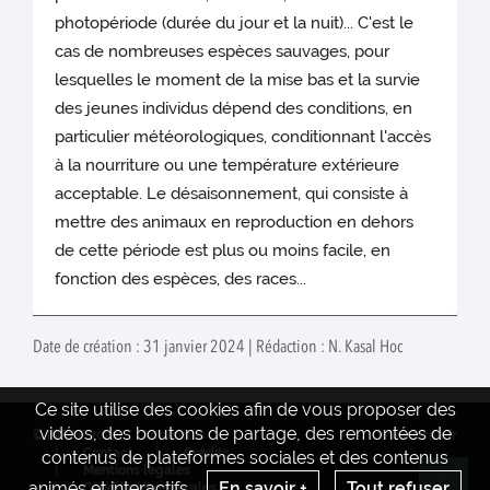
photopériode (durée du jour et la nuit)... C'est le
cas de nombreuses espèces sauvages, pour
lesquelles le moment de la mise bas et la survie
des jeunes individus dépend des conditions, en
particulier météorologiques, conditionnant l'accès
à la nourriture ou une température extérieure
acceptable. Le désaisonnement, qui consiste à
mettre des animaux en reproduction en dehors
de cette période est plus ou moins facile, en
fonction des espèces, des races...
Date de création : 31 janvier 2024 | Rédaction : N. Kasal Hoc
Ce site utilise des cookies afin de vous proposer des
vidéos, des boutons de partage, des remontées de
© INRAE 2022
Actualités
www.inrae.fr
Contact
Crédits
contenus de plateformes sociales et des contenus
Mentions legales
animés et interactifs.
En savoir +
Tout refuser
Conditions générales