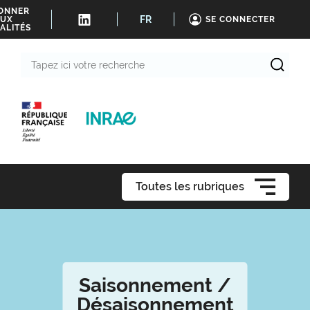
BONNER
FR
UX
SE CONNECTER
ALITÉS
Tapez
ici
votre
recherche
Toutes les rubriques
Saisonnement /
Désaisonnement